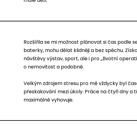
malé děti.
Rozšířila se mi možnost plánovat si čas podle se
baterky, mohu dělat klidněji a bez spěchu. Získ
návštěvy výstav, sport, ale i pro „životní oper
o nemovitost a podobně.
Velkým zdrojem stresu pro mě vždycky byl časo
přeskakování mezi úkoly. Práce na čtyři dny a t
maximálně vyhovuje.