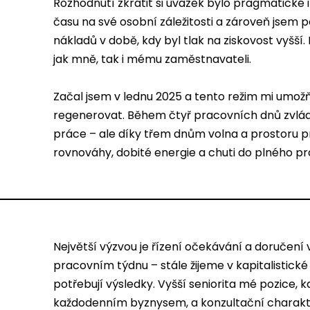
Rozhodnutí zkrátit si úvazek bylo pragmatické i 
času na své osobní záležitosti a zároveň jsem 
nákladů v době, kdy byl tlak na ziskovost vyšší. 
jak mně, tak i mému zaměstnavateli.
Začal jsem v lednu 2025 a tento režim mi umožň
regenerovat. Během čtyř pracovních dnů zvlád
práce – ale díky třem dnům volna a prostoru 
rovnováhy, dobité energie a chuti do plného p
Největší výzvou je řízení očekávání a doručen
pracovním týdnu – stále žijeme v kapitalistické
potřebují výsledky. Vyšší seniorita mé pozice,
každodenním byznysem, a konzultační charakt