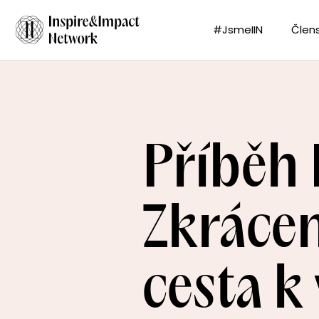
#JsmeIIN
Člens
Příběh 
Zkrácen
cesta k