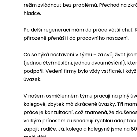
režim zvládnout bez problémů. Přechod na zkr
hladce.
Po delší regeneraci mám do práce větší chuť. K
přirozeně přenáší i do pracovního nasazení.
Co se týká nastavení v týmu – za svůj život js
(jednou čtyřměsíční, jednou dvouměsíční), kte
podpořil. Vedení firmy bylo vždy vstřícné, i když
úvazek.
V našem osmičlenném týmu pracují na plný úv
kolegové, zbytek má zkrácené úvazky. Tři mamin
práce je konzultační, což znamená, že zkušenos
velkým přínosem a usnadňují rychlou adaptaci.
zapojit rodiče. Já, kolega a kolegyně jsme na 8