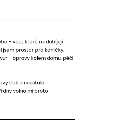
be – věci, které mi dobíjejí
al jsem prostor pro koníčky,
ativu“ – opravy kolem domu, péči
vý tlak a neustálé
ři dny volno mi proto