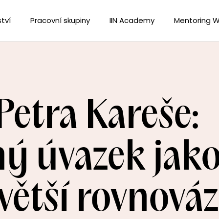
tví
Pracovní skupiny
IIN Academy
Mentoring W
Petra Kareše:
ý úvazek jak
 větší rovnová