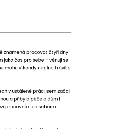
mě znamená pracovat čtyři dny
m jako čas pro sebe – věnuji se
mu mohu víkendy naplno trávit s
etech v ustálené práci jsem začal
rnou a přibyla péče o dům i
ezi pracovním a osobním