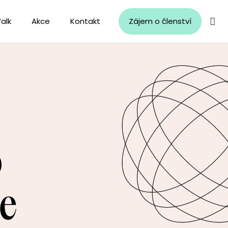
alk
Akce
Kontakt
Zájem o členství
o
ze