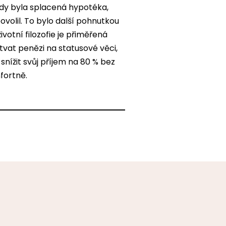
kdy byla splacená hypotéka,
povolil. To bylo další pohnutkou
votní filozofie je přiměřená
ýtvat penězi na statusové věci,
nížit svůj příjem na 80 % bez
fortně.