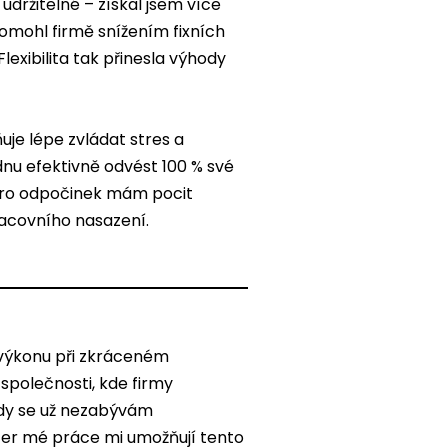
udržitelné – získal jsem více
pomohl firmě snížením fixních
Flexibilita tak přinesla výhody
uje lépe zvládat stres a
nu efektivně odvést 100 % své
pro odpočinek mám pocit
racovního nasazení.
í výkonu při zkráceném
 společnosti, kde firmy
 kdy se už nezabývám
er mé práce mi umožňují tento