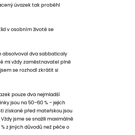
ácený úvazek tak proběhl
lid v osobním životě se
em absolvoval dva sabbaticaly
ré mi vždy zaměstnavatel plně
 jsem se rozhodl zkrátit si
azek pouze dva nejmladší
ky jsou na 50–60 % – jejich
ti získané před mateřskou jsou
 Vždy jsme se snažili maximálně
0 % z jiných důvodů než péče o