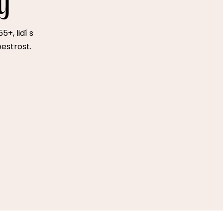
y
+, lidí s
pestrost.