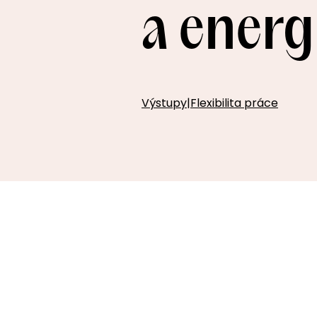
a energ
Výstupy
|
Flexibilita práce