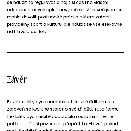
se naučit to regulovat a najít si čas i na vlastní
odpočinek, abych úplně nevyhořela. Zároveň jsem si
mohla dovolit postupně k práci a dětem zařadit i
pravidelný sport a kulturu, ale naučit se vše efektivně
řídit trvalo pár let.
Závěr
Bez flexibility bych nemohla efektivně řídit firmu a
zároveň se kvalitně starat o své tři děti. Tuto formu
flexibility bych určitě doporučila i ostatním. Jen je
potřeba dát si pozor a nepřepálit to. Hlavně pokud
má k flexibilitě hodně zodpovědnosti a práce na více