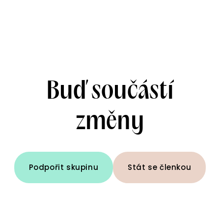
Buď součástí
změny
Podpořit skupinu
Stát se členkou