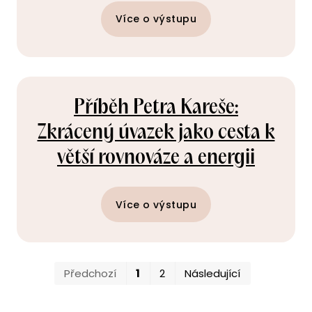
Více o výstupu
Příběh Petra Kareše:
Zkrácený úvazek jako cesta k
větší rovnováze a energii
Více o výstupu
První
Poslední
Předchozí
1
2
Následující