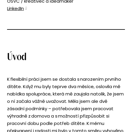
OSVČ / kreativec a ideamaker
LinkedIn
Úvod
K flexibilní práci jsem se dostala s narozením prvního
dítěte. Když mu byly teprve dva měsíce, oslovila mě
nabídka spolupráce, která mě zaujala natolik, že jsem
o ní začala vážně uvažovat. Měla jsem ale dvě
zásadní podmínky – potřebovala jsem pracovat
výhradně z domova a s možností přizpůsobit si
pracovní dobu podle potřeb dítěte. K mému
překvapení i radosti mi bylo v tomto směru vyhověno.