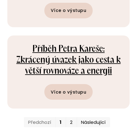
Více o výstupu
Příběh Petra Kareše:
Zkrácený úvazek jako cesta k
větší rovnováze a energii
Více o výstupu
První
Poslední
Předchozí
1
2
Následující