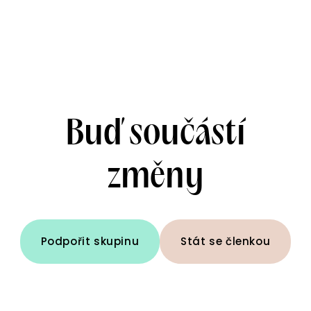
Buď součástí
změny
Podpořit skupinu
Stát se členkou