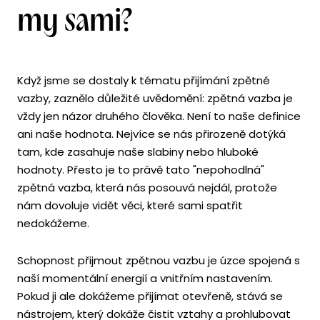
my sami?
Když jsme se dostaly k tématu přijímání zpětné
vazby, zaznělo důležité uvědomění: zpětná vazba je
vždy jen názor druhého člověka. Není to naše definice
ani naše hodnota. Nejvíce se nás přirozeně dotýká
tam, kde zasahuje naše slabiny nebo hluboké
hodnoty. Přesto je to právě tato "nepohodlná"
zpětná vazba, která nás posouvá nejdál, protože
nám dovoluje vidět věci, které sami spatřit
nedokážeme.
Schopnost přijmout zpětnou vazbu je úzce spojená s
naší momentální energií a vnitřním nastavením.
Pokud ji ale dokážeme přijímat otevřeně, stává se
nástrojem, který dokáže čistit vztahy a prohlubovat