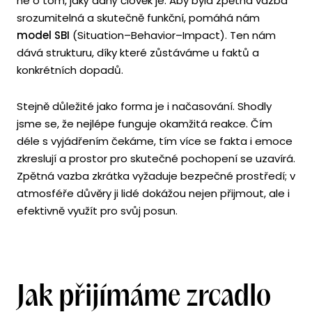
ne o tom, jaký daný člověk je. Aby byla zpětná vazba
srozumitelná a skutečně funkční, pomáhá nám
model SBI
(Situation–Behavior–Impact). Ten nám
dává strukturu, díky které zůstáváme u faktů a
konkrétních dopadů.
Stejně důležité jako forma je i načasování. Shodly
jsme se, že nejlépe funguje okamžitá reakce. Čím
déle s vyjádřením čekáme, tím více se fakta i emoce
zkreslují a prostor pro skutečné pochopení se uzavírá.
Zpětná vazba zkrátka vyžaduje bezpečné prostředí; v
atmosféře důvěry ji lidé dokážou nejen přijmout, ale i
efektivně využít pro svůj posun.
Jak přijímáme zrcadlo