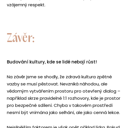
vzájemný respekt.
Závěr:
Budování kultury, kde se lidé nebojí růst!
Na závěr jsme se shodly, že zdravá kultura zpětné
vazby se musí pěstovat. Nevzniká náhodou, ale
vědomým vytvářením prostoru pro otevřený dialog –
například skrze pravidelné 1:1 rozhovory, kde je prostor
pro bezpečné sdílení. Chyba v takovém prostředí
nesmí být vnímána jako selhání, ale jako cenná lekce.
Nejsilnějším faktorem je však opět příklad lídra. Pokud