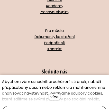
Academy
Pracovní skupiny
Pro média
Dokumenty ke stažení
Podpořit síť
Kontakt
Sledujte nás
Abychom vám usnadnili procházení stránek, nabídli
přizpůsobený obsah nebo reklamu a mohli anonymně
analyzovat návštěvnost, využíváme soubory cookies,
více
které sdílíme se svými partnery pro sociální média,
inzerci a analýzu. Jejich nastavení upravíte odkazem